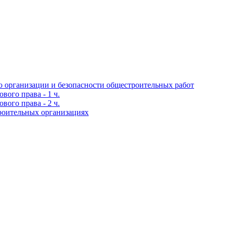
 организации и безопасности общестроительных работ
ого права - 1 ч.
ого права - 2 ч.
роительных организациях