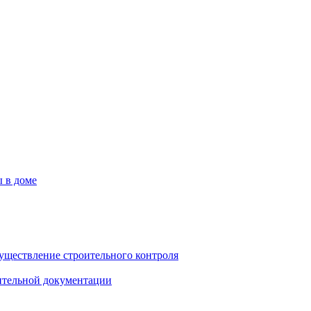
 в доме
существление строительного контроля
ительной документации