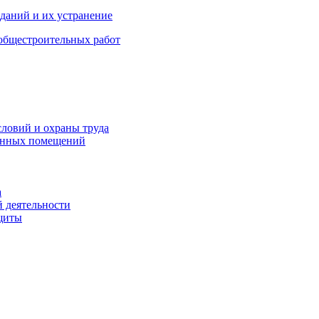
зданий и их устранение
общестроительных работ
словий и охраны труда
венных помещений
а
й деятельности
щиты