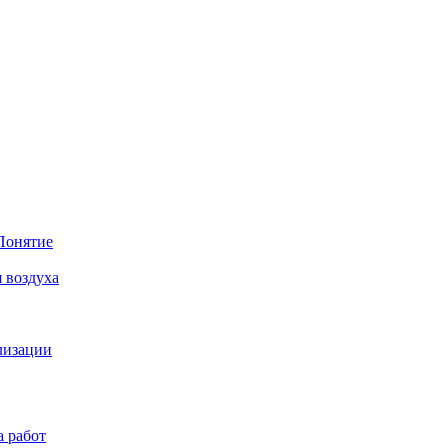
Понятие
 воздуха
лизации
а работ