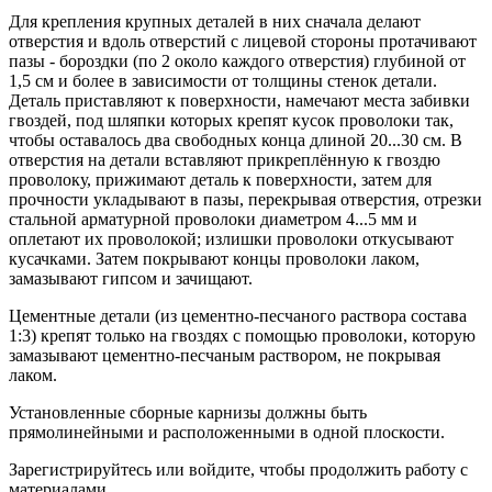
Для крепления крупных деталей в них сначала делают
отверстия и вдоль отверстий с лицевой стороны протачивают
пазы - бороздки (по 2 около каждого отверстия) глубиной от
1,5 см и более в зависимости от толщины стенок детали.
Деталь приставляют к поверхности, намечают места забивки
гвоздей, под шляпки которых крепят кусок проволоки так,
чтобы оставалось два свободных конца длиной 20...30 см. В
отверстия на детали вставляют прикреплённую к гвоздю
проволоку, прижимают деталь к поверхности, затем для
прочности укладывают в пазы, перекрывая отверстия, отрезки
стальной арматурной проволоки диаметром 4...5 мм и
оплетают их проволокой; излишки проволоки откусывают
кусачками. Затем покрывают концы проволоки лаком,
замазывают гипсом и зачищают.
Цементные детали (из цементно-песчаного раствора состава
1:3) крепят только на гвоздях с помощью проволоки, которую
замазывают цементно-песчаным раствором, не покрывая
лаком.
Установленные сборные карнизы должны быть
прямолинейными и расположенными в одной плоскости.
Зарегистрируйтесь или войдите, чтобы продолжить работу с
материалами