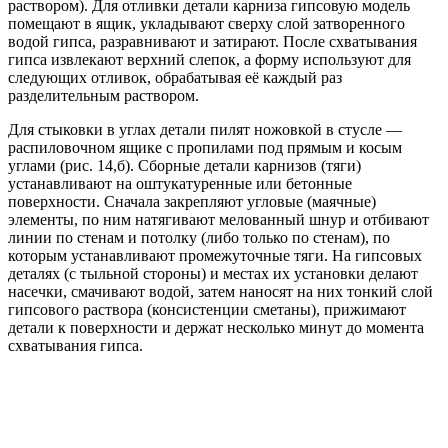
раствором). Для отливки детали карниза гипсовую модель
помещают в ящик, укладывают сверху слой затворенного
водой гипса, разравнивают и затирают. После схватывания
гипса извлекают верхний слепок, а форму используют для
следующих отливок, обрабатывая её каждый раз
разделительным раствором.
Для стыковки в углах детали пилят ножовкой в стусле —
распиловочном ящике с пропилами под прямым и косым
углами (рис. 14,б). Сборные детали карнизов (тяги)
устанавливают на оштукатуренные или бетонные
поверхности. Сначала закрепляют угловые (маячные)
элементы, по ним натягивают мелованный шнур и отбивают
линии по стенам и потолку (либо только по стенам), по
которым устанавливают промежуточные тяги. На гипсовых
деталях (с тыльной стороны) и местах их установки делают
насечки, смачивают водой, затем наносят на них тонкий слой
гипсового раствора (консистенции сметаны), прижимают
детали к поверхности и держат несколько минут до момента
схватывания гипса.