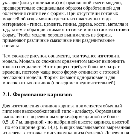
укладке (или утапливании) в формовочной смеси модели,
предварительно специальным образом обработанной для
облегчения снятия её с формы. При отсутствии готовых
моделей образцы можно сделать из пластичных и др.
материалов - гипса, цемента, глины, дерева, кости, металла и
т.д., затем с образцов снимают оттиски и по оттискам готовят
форму. Чтобы модели хорошо вынимались из формы,
применяют различные смазочные или разделительные
составы.
Чем сложнее рисунок орнамента, тем труднее изготовить
модель. Модель со сложным орнаментом может выполнить
только специалист. Этот процесс требует больших затрат
времени, поэтому чаще всего форму отливают с готовой
несложной модели. Формы бывают одноразовые и для
многократных отливок (последние предпочтительней).
2.1. Формование карнизов
Для изготовления отливок карниза применяется обычный
гипс или высокообжиговый гипс - алебастр. Формование
выполняют в деревянном ящике-форме длиной не более
0,5...0,7 м, шириной - по выбранной высоте карниза, высотой
- по его ширине (рис. 14,а). В ящик закладывается вырезанная
из дерева заготовка с рисунком карниза (модель). Деревянная