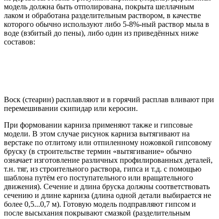
модель должна быть отполирована, покрыта шеллачным
лаком и обработана разделительным раствором, в качестве
которого обычно используют либо 5-8%-ный раствор мыла в
воде (взбитый до пены), либо один из приведённых ниже
составов:
Воск (стеарин) расплавляют и в горячий расплав вливают при
перемешивании скипидар или керосин.
При формовании карниза применяют также и гипсовые
модели. В этом случае рисунок карниза вытягивают на
верстаке по отлитому или отпиленному ножовкой гипсовому
бруску (в строительстве термин «вытягивание» обычно
означает изготовление различных профилированных деталей,
т.н. тяг, из строительного раствора, гипса и т.д. с помощью
шаблона путём его поступательного или вращательного
движения). Сечение и длина бруска должны соответствовать
сечению и длине карниза (длина одной детали выбирается не
более 0,5...0,7 м). Готовую модель подправляют гипсом и
после высыхания покрывают смазкой (разделительным