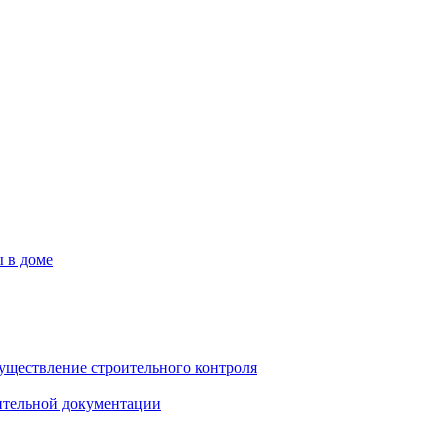
 в доме
существление строительного контроля
ительной документации