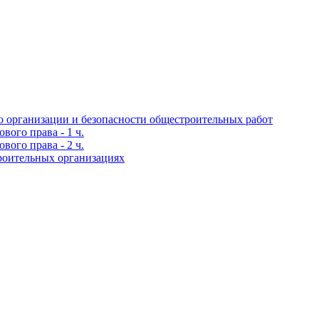
 организации и безопасности общестроительных работ
ого права - 1 ч.
ого права - 2 ч.
роительных организациях