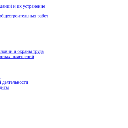
зданий и их устранение
общестроительных работ
словий и охраны труда
венных помещений
а
й деятельности
щиты