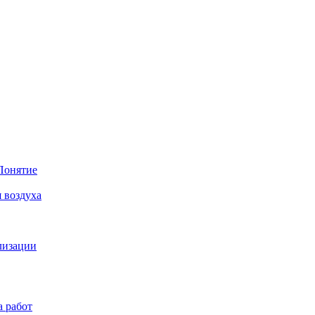
Понятие
 воздуха
лизации
а работ